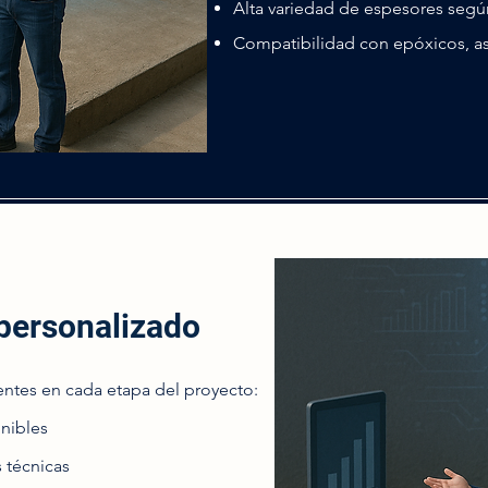
Alta variedad de espesores seg
Compatibilidad con epóxicos, asf
personalizado
ntes en cada etapa del proyecto:
onibles
 técnicas