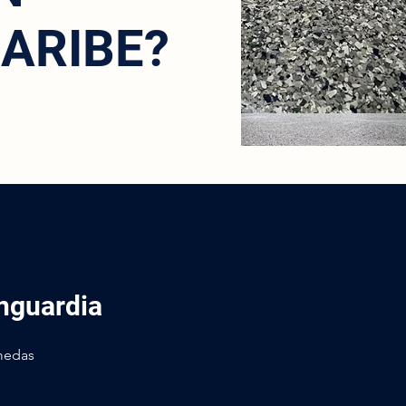
ARIBE?
nguardia
úmedas
s