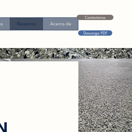
Contactanos
os
Nosotros
Acerca de
Descarga PDF
R
N